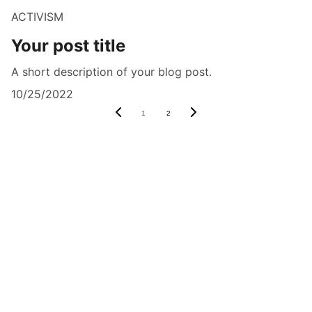
ACTIVISM
Your post title
A short description of your blog post.
10/25/2022
1
2
DERAM LINEX ACADEMY empowers the 
generation of tomorrow for a brighter 