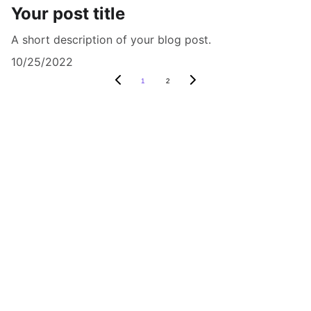
Your post title
A short description of your blog post.
10/25/2022
1
2
DERAM LINEX ACADEMY empowers the 
generation of tomorrow for a brighter 
future and hope for every individual.