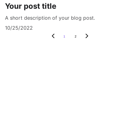
Your post title
A short description of your blog post.
10/25/2022
1
2
DERAM LINEX ACADEMY empowers the 
generation of tomorrow for a brighter 
future and hope for every individual.