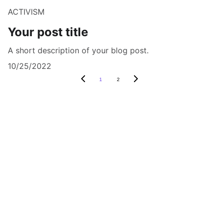
ACTIVISM
Your post title
A short description of your blog post.
10/25/2022
1
2
DERAM LINEX ACADEMY empowers the 
generation of tomorrow for a brighter 