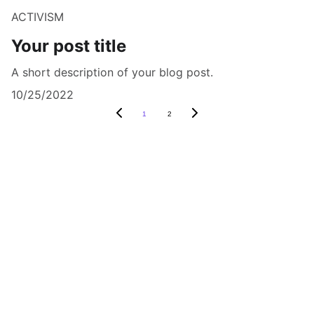
ACTIVISM
Your post title
A short description of your blog post.
10/25/2022
1
2
DERAM LINEX ACADEMY empowers the 
generation of tomorrow for a brighter 