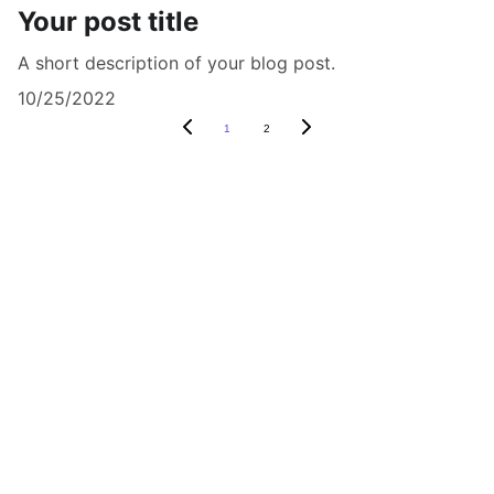
Your post title
A short description of your blog post.
10/25/2022
1
2
DERAM LINEX ACADEMY empowers the 
generation of tomorrow for a brighter 
future and hope for every individual.